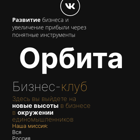
Развитие
бизнеса и
увеличение прибыли через
понятные инструменты
Орбита
Бизнес-
клуб
Здесь вы выйдете на
новые высоты
в бизнесе
в
окружении
единомышленников
Наша миссия:
Вся
Россия