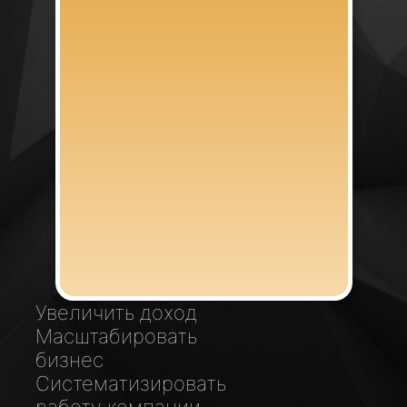
Стать резидентом
Увеличить доход
Масштабировать
бизнес
Систематизировать