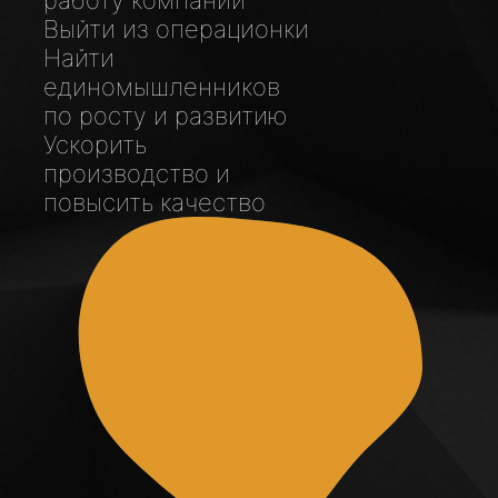
работу компании
Выйти из операционки
Найти
единомышленников
по росту и развитию
Ускорить
производство и
повысить качество