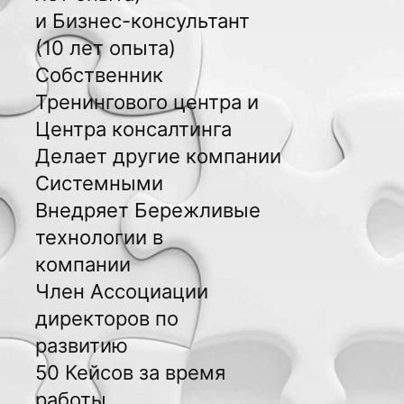
клуба
и Бизнес-консультант
(10 лет опыта)
?
Собственник
Тренингового центра и
Центра консалтинга
Делает другие компании
Системными
Внедряет Бережливые
технологии в
компании
Член Ассоциации
директоров по
развитию
Каждый член клуба
50 Кейсов за время
работы