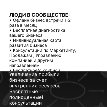
ЛЮДИ В СООБЩЕСТВЕ:
Офлайн бизнес встречи 1-2
раза в месяц
Бесплатная диагностика
вашего бизнеса
Индивидуальная карта
развития бизнеса
Консультации по Маркетингу,
Продажам , Управлению
компанией и другим
направлениям
Бесплатное/с клубной
Увеличение прибыли
скидкой посещение онлайн и
бизнеса за счет
офлайн тренингов
внутренних ресурсов
Возможность для
руководителей передавать
Бесплатные
полученные в сообществе
полноценные!
знания своей команде
консультации
Возможность заказывать