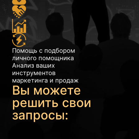
экспертность и помочь своим
опытом другим участникам
Неформальные встречи с
участниками сообщества
Спортивные и творческие
встречи клуба
Возможность получить
поддержку и силами
Помощь с подбором
сообщества реализовать
личного помощника
свой проект
Анализ ваших
инструментов
Записаться на
маркетинга и продаж
Гостевой визит
Вы можете
решить свои
запросы: